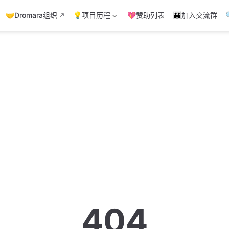
🤝Dromara组织
💡项目历程
💖赞助列表
👪加入交流群
404