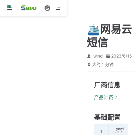
跳
至
主
🛳️网易云
要
內
短信
容
wind
2023/6/15
大约 1 分钟
厂商信息
产品计费
基础配置
sms
: