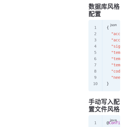
数据库风格
配置
{
  "access
  "access
  "signat
  "templa
  "templa
  "templa
  "codeUr
  "needUp
}
手动写入配
置文件风格
@
Configur