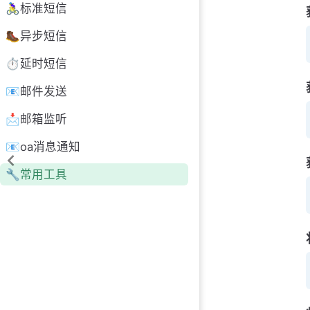
🚴‍♀️标准短信
🥾异步短信
⏱延时短信
📧邮件发送
📩邮箱监听
📧oa消息通知
🔧常用工具