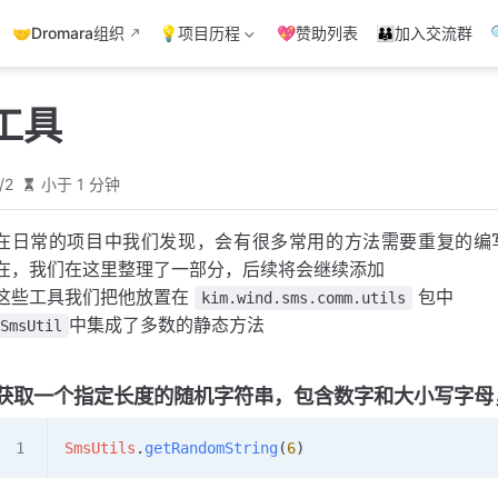
🤝Dromara组织
💡项目历程
💖赞助列表
👪加入交流群
工具
/2
小于 1 分钟
在日常的项目中我们发现，会有很多常用的方法需要重复的编
在，我们在这里整理了一部分，后续将会继续添加
这些工具我们把他放置在
包中
kim.wind.sms.comm.utils
中集成了多数的静态方法
SmsUtil
获取一个指定长度的随机字符串，包含数字和大小写字母
SmsUtils
.
getRandomString
(
6
)