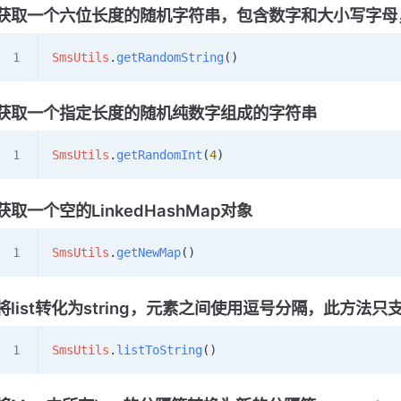
获取一个六位长度的随机字符串，包含数字和大小写字母
SmsUtils
.
getRandomString
()
获取一个指定长度的随机纯数字组成的字符串
SmsUtils
.
getRandomInt
(
4
)
获取一个空的LinkedHashMap对象
SmsUtils
.
getNewMap
()
将list转化为string，元素之间使用逗号分隔，此方法只支持
SmsUtils
.
listToString
()