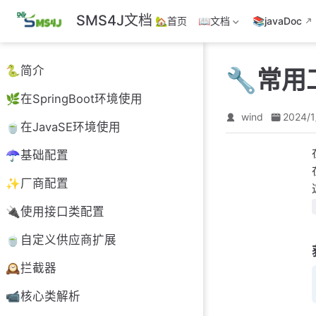
跳
SMS4J文档
🏡首页
📖文档
📚javaDoc
至
主
要
🐍简介
🔧常用
內
容
🌿在SpringBoot环境使用
wind
2024/1
🍵在JavaSE环境使用
☂️基础配置
✨厂商配置
🔌使用接口类配置
🍵自定义供应商扩展
🕰️拦截器
📹核心类解析